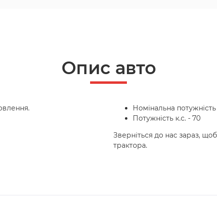
Опис авто
овлення.
Номінальна потужність к
Потужність к.с. - 70
Зверніться до нас зараз, що
трактора.