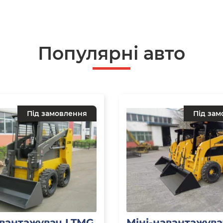
Популярнi авто
Під замовлення
Під зам
авантажувач LTMG
Міні-навантажув