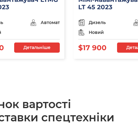
023
LT 45 2023
ль
Автомат
Дизель
й
Новий
0
$17 900
Детальніше
Дета
нок вартості
ставки спецтехніки