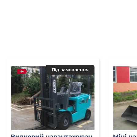
Під замовлення
Вилковий навантажувач
Міні н