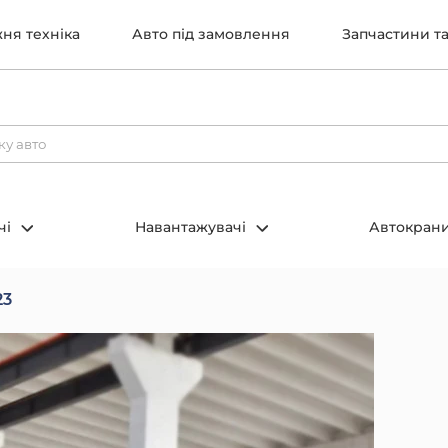
ня техніка
Авто під замовлення
Запчастини т
чі
Навантажувачі
Автокран
23