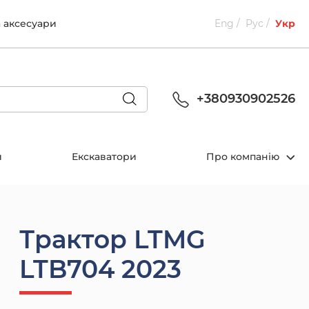
а аксесуари
Eng
Рус
Укр
+380930902526
и
Екскаватори
Про компанію
Трактор LTMG
LTB704 2023