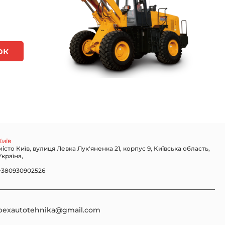
ок
Київ
місто Київ, вулиця Левка Лук'яненка 21, корпус 9, Київська область,
Україна,
+380930902526
bexautotehnika@gmail.com