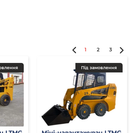
1
2
3
овлення
Під замовлення
ач LTMG
Міні-навантажувач LTMG