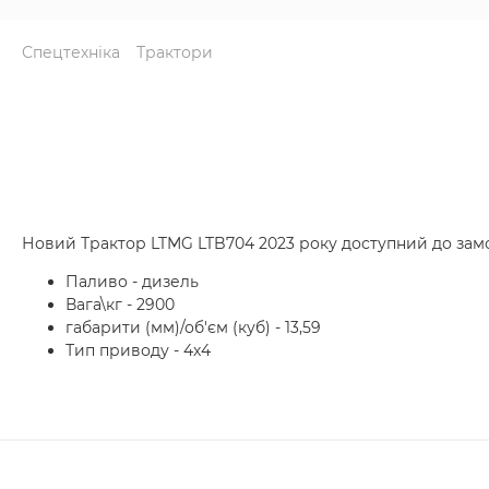
Спецтехніка
Трактори
Новий Трактор LTMG LTB704 2023 року доступний до зам
Паливо - дизель
Вага\кг - 2900
габарити (мм)/об'єм (куб) - 13,59
Тип приводу - 4х4