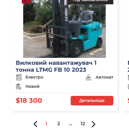
Вилковий навантажувач 1
тонна LTMG FB 10 2023
Електро
Автомат
Новий
$18 300
Детальніше
1
2
...
12