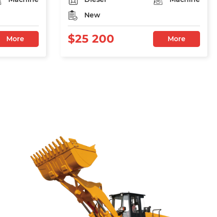
New
$25 200
More
More