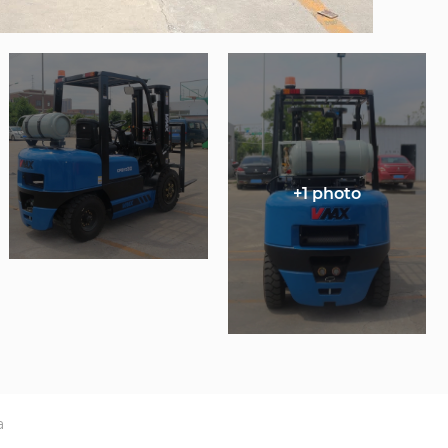
+1 photo
а