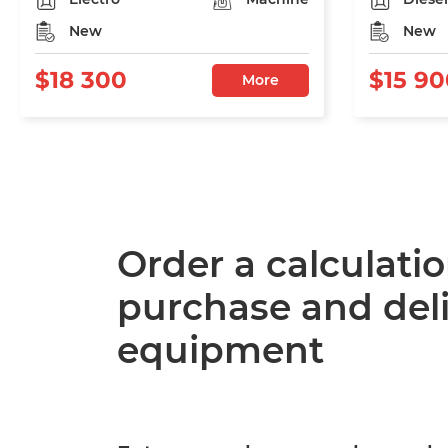
New
New
$18 300
$15 90
More
Order a calculatio
purchase and deli
equipment