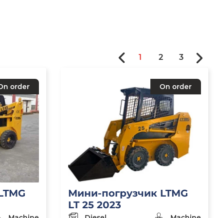
1
2
3
On order
On order
 LTMG
Мини-погрузчик LTMG
LT 25 2023
Machine
Diesel
Machine