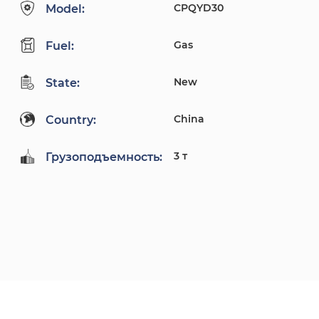
CPQYD30
Model:
Gas
Fuel:
New
State:
China
Country:
3 т
Грузоподъемность: