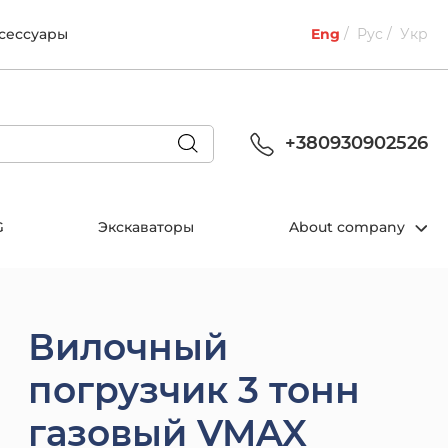
ксессуары
Eng
Рус
Укр
+380930902526
G
Экскаваторы
About company
Вилочный
погрузчик 3 тонн
газовый VMAX