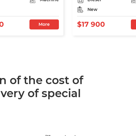
New
0
$17 900
More
n of the cost of
very of special