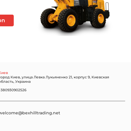
on
Киев
город Киев, улица Левка Лукьяненко 21, корпус 9, Киевская
область, Украина
+380930902526
welcome@bexhilltrading.net