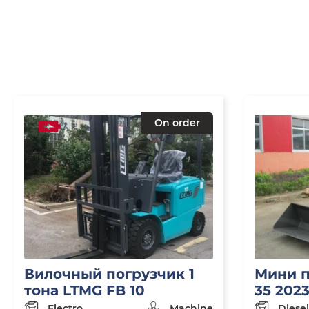
On order
Вилочный погрузчик 1
Мини п
тона LTMG FB 10
35 202
Electro
Machine
Diesel